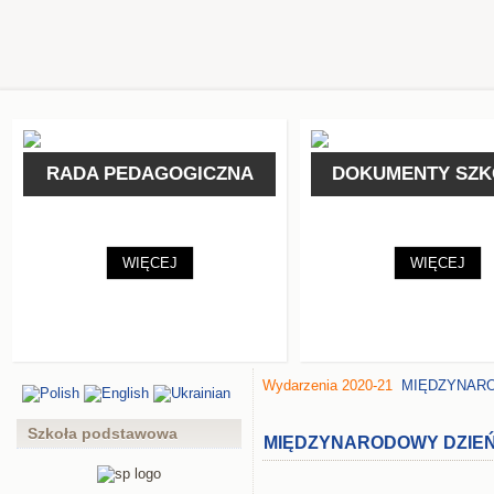
RADA PEDAGOGICZNA
DOKUMENTY SZK
Dyrekcja i Rada Pedagogiczna
Statut ZPO
WIĘCEJ
WIĘCEJ
Wydarzenia 2020-21
MIĘDZYNARO
Szkoła podstawowa
MIĘDZYNARODOWY DZIEŃ 