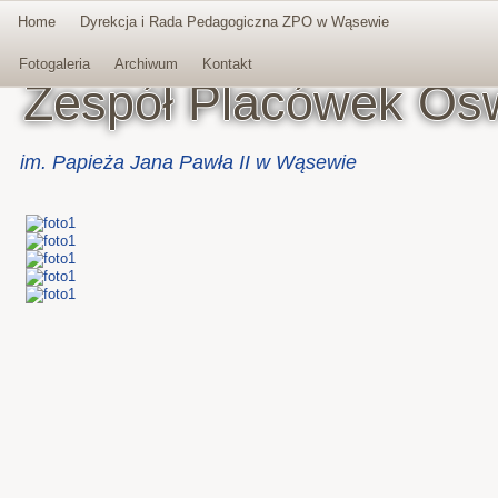
Home
Dyrekcja i Rada Pedagogiczna ZPO w Wąsewie
Facebook
Fotogaleria
Archiwum
Kontakt
Zespół Placówek Os
im. Papieża Jana Pawła II w Wąsewie