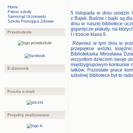
Home
Patron szkoły
5 listopada w dniu urodzin
Samorząd Uczniowski
z Bajek. Baśnie i bajki są 
Szkoła Promująca Zdrowie
dniu w naszej bibliotece ucz
gigantycze plakaty, na któryc
Przedszkole
I i trzecie klasa II.
Również w tym dniu w przed
przepiękne wróżki, księżnic
Bibliotekarka Mirosława Dzi
wszystkim dzieciom swoje ulu
międzygrupowym konkursie na 
E-dziennik
latków. Pozostałe prace ko
szkolnej bibliotece był to rad
Poczta e-mail
Projekty realizowane