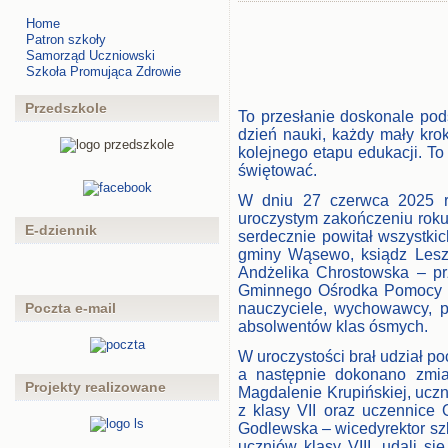
Home
Patron szkoły
Samorząd Uczniowski
Szkoła Promująca Zdrowie
Przedszkole
To przesłanie doskonale pod
dzień nauki, każdy mały kro
kolejnego etapu edukacji. T
świętować.
W dniu 27 czerwca 2025 r
uroczystym zakończeniu roku
E-dziennik
serdecznie powitał wszystki
gminy Wąsewo, ksiądz Lesze
Andżelika Chrostowska – p
Gminnego Ośrodka Pomocy Sp
Poczta e-mail
nauczyciele, wychowawcy, p
absolwentów klas ósmych.
W uroczystości brał udział 
a następnie dokonano zmia
Projekty realizowane
Magdalenie Krupińskiej, uczn
z klasy VII oraz uczennice
Godlewska – wicedyrektor sz
uczniów klasy VIII, udali 