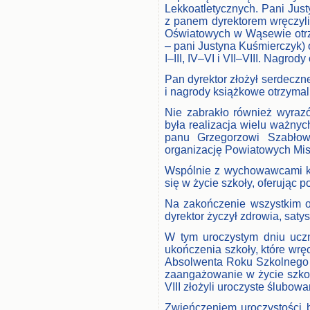
Lekkoatletycznych. Pani Jus
z panem dyrektorem wręczyl
Oświatowych w Wąsewie otrz
– pani Justyna Kuśmierczyk) 
I–III, IV–VI i VII–VIII. Nagro
Pan dyrektor złożył serdeczn
i nagrody książkowe otrzymal
Nie zabrakło również wyrazó
była realizacja wielu ważny
panu Grzegorzowi Szabło
organizację Powiatowych Mist
Wspólnie z wychowawcami kla
się w życie szkoły, oferując 
Na zakończenie wszystkim 
dyrektor życzył zdrowia, sat
W tym uroczystym dniu uczni
ukończenia szkoły, które wr
Absolwenta Roku Szkolnego 
zaangażowanie w życie szkoł
VIII złożyli uroczyste ślubowa
Zwieńczeniem uroczystości 