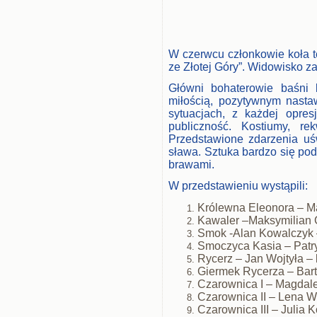
W czerwcu członkowie koła te
ze Złotej Góry”. Widowisko z
Główni bohaterowie baśni 
miłością, pozytywnym nastaw
sytuacjach, z każdej opre
publiczność. Kostiumy, r
Przedstawione zdarzenia uś
sława. Sztuka bardzo się pod
brawami.
W przedstawieniu wystąpili:
Królewna Eleonora – Ma
Kawaler –Maksymilian G
Smok -Alan Kowalczyk –
Smoczyca Kasia – Patryc
Rycerz – Jan Wojtyła – k
Giermek Rycerza – Barto
Czarownica I – Magdalen
Czarownica II – Lena Wł
Czarownica III – Julia K