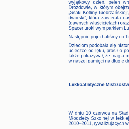
wyjątkowy dzień, pełen wr
Drozdowie, w którym obejrzel
„Ssaki Kotliny Biebrzańskiej
dworski”, która zawierała d
(dawnych właścicielach) ora
Spacer urokliwym parkiem L
Następnie pojechaliśmy do Tea
Dzieciom podobała się histor
ucieczce od lęku, prosił o p
także pokazywał, że magia mo
w naszej pamięci na długie d
Lekkoatletyczne Mistrzost
W dniu 10 czerwca na Stadi
Młodzieży Szkolnej w lekkie
2010–2011, rywalizujących w