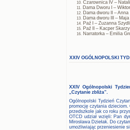
Czarownica IV – Natalia
Dama Dworu I – Wiktoria
Dama dworu II – Anna D
Dama dworu III – Maja
Paź I – Zuzanna Szydlik
Paź II – Kacper Skarzyń
Narratorka – Emilia Gro
XXIV OGÓLNOPOLSKI TY
XXIV Ogólnopolski Tydzie
„Czytanie zbliża”.
Ogólnopolski Tydzień Czytan
promocję czytania dzieciom
przedszkole jak co roku przy
OTCD udział wzięli: Pan dy
Mirosława Dziełak. Do czytan
umożliwiając przeniesienie si