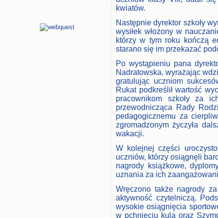
kwiatów.
Następnie dyrektor szkoły 
wysiłek włożony w nauczani
którzy w tym roku kończą ed
starano się im przekazać po
Po wystąpieniu pana dyrekto
Nadratowska, wyrażając wdzi
gratulując uczniom sukcesó
Rukat podkreślił wartość wy
pracownikom szkoły za ic
przewodnicząca Rady Rodzi
pedagogicznemu za cierpliw
zgromadzonym życzyła dalsz
wakacji.
W kolejnej części uroczys
uczniów, którzy osiągnęli ba
nagrody książkowe, dyplomy
uznania za ich zaangażowani
Wręczono także nagrody za
aktywność czytelniczą. Pod
wysokie osiągnięcia sportow
w pchnięciu kulą oraz Szym