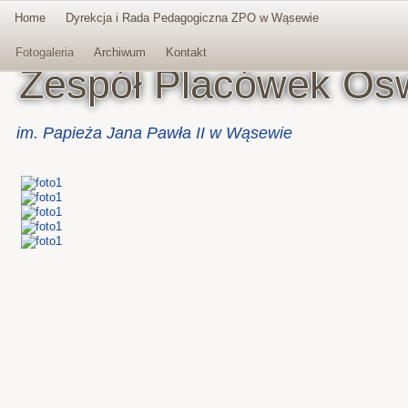
Home
Dyrekcja i Rada Pedagogiczna ZPO w Wąsewie
Facebook
Fotogaleria
Archiwum
Kontakt
Zespół Placówek Os
im. Papieża Jana Pawła II w Wąsewie