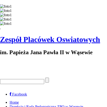
.
Zespół Placówek Oswiatowych
im. Papieża Jana Pawła II w Wąsewie
Facebook
Home
Dyrekcja i Rada Pedagogiczna ZPO w Wąsewie